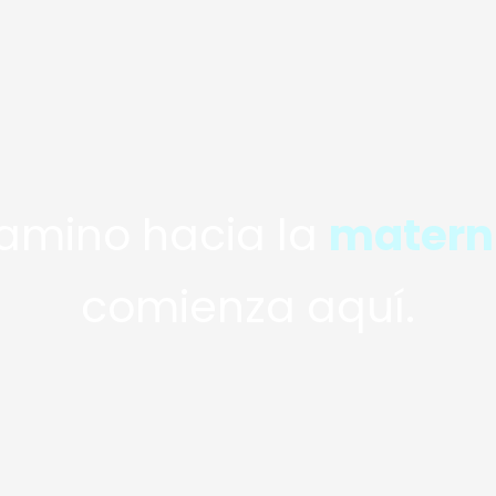
amino hacia la
matern
comienza aquí.